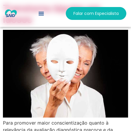
Transtorno bipolar em
Falar com Especialista
idosos
Responsabilidade Social
Trabalhe Conosco
Para promover maior conscientização quanto à
relevância da avaliação diagnóstica precoce e da