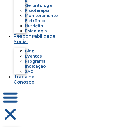
E
Gerontologa
Fisioterapia
Monitoramento
Eletrônico
Nutrição
Psicologia
Responsabilidade
Social
Blog
Eventos
Programa
Indicação
SAC
Trabalhe
Conosco