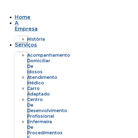
Ir
para
o
Home
conteúdo
A
Empresa
História
Serviços
Acompanhamento
Domiciliar
De
Idosos
Atendimento
Médico
Carro
Adaptado
Centro
De
Desenvolvimento
Profissional
Enfermeira
De
Procedimentos