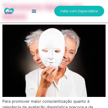
Transtorno bipolar em
Falar com Especialista
idosos
Responsabilidade Social
Trabalhe Conosco
Para promover maior conscientização quanto à
relevância da avaliação diagnóstica precoce e da