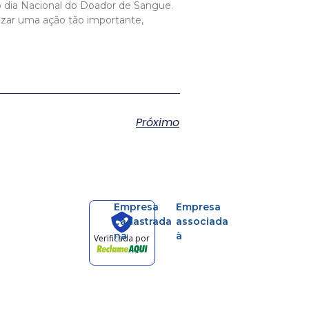
 dia Nacional do Doador de Sangue.
izar uma ação tão importante,
Próximo
Empresa
Empresa
cadastrada
associada
na
à
Verificada por