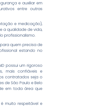
egurança e auxiliar em
ativos entre outras
entação e medicação),
e a qualidade de vida,
o profissionalismo.
o para quem precisa de
ofissional estando no
AID possui um rigoroso
 mais confiáveis ​​e
os contratados seja o
es de São Paulo e Belo
dade em toda área que
é muito respeitável e