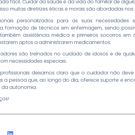
da fácil. Cuidar da saúde e da vida do familiar de alg
isso muitas diretrizes éticas e morais são abordadas nos
sionais personalizados para as suas necessidades
a formação de técnicos em enfermagem, sendo possíve
 também assistência médica e primeiros socorros em 
estarem aptos a administrarem medicamentos.
adores são treinados no cuidado de idosos e de qua
 com necessidades especiais.
 profissionais deixamos claro que o cuidador não deve
s a pessoa que, ao longo do dia, oferece suporte e encor
a da autonomia.
ços!