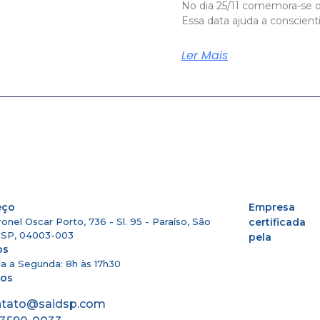
No dia 25/11 comemora-se o
Essa data ajuda a conscient
Ler Mais
eço
Empresa
onel Oscar Porto, 736 - Sl. 95 - Paraíso, São
certificada
- SP, 04003-003
pela
os
a a Segunda: 8h às 17h30
tos
ntato@saidsp.com