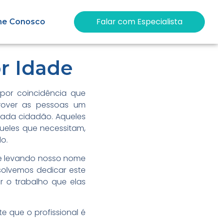
Falar com Especialista
he Conosco
r Idade
or coincidência que
rover as pessoas um
cada cidadão. Aqueles
queles que necessitam,
do.
te levando nosso nome
solvemos dedicar este
r o trabalho que elas
 que o profissional é