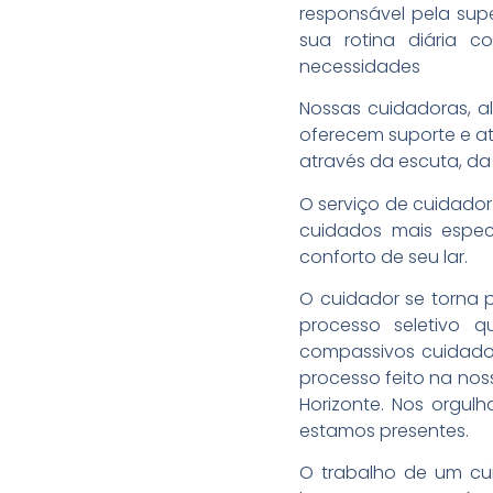
responsável pela supe
sua rotina diária 
necessidades
Nossas cuidadoras, a
oferecem suporte e at
através da escuta, da
O serviço de cuidador
cuidados mais especí
conforto de seu lar.
O cuidador se torna p
processo seletivo q
compassivos cuidador
processo feito na noss
Horizonte. Nos orgul
estamos presentes.
O trabalho de um cui