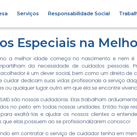
esa
Serviços
Responsabilidade Social
Trabal
os Especiais na Melho
mo a melhor idade começa no nascimento e nem é p
partilham da necessidade de cuidados pessoais. P
acolhedor é um dever social, bem como um direito de 
 cuidar dedicam suas vidas profissionais a serviço da
ares ou qualquer lugar outro em que ela se encontre viven
da SAID são nossas cuidadoras. Elas trabalham arduamen
os no peito em todas nossas unidades. Então hoje re
 para exaltá-las e ajudar os nossos clientes a entende
is que elas possuem ao se profissionalizarem conosco!
ndo em contratar o serviço de cuidador tenha em mente