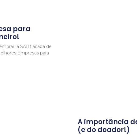
esa para
neiro!
emorar: a SAID acaba de
 Melhores Empresas para
A importância 
(e do doador!)