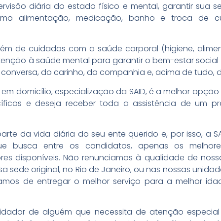
rvisão diária do estado físico e mental, garantir sua s
como alimentação, medicação, banho e troca de cur
lém de cuidados com a saúde corporal (higiene, alim
enção à saúde mental para garantir o bem-estar social 
 conversa, do carinho, da companhia e, acima de tudo, d
 em domicílio, especialização da SAID, é a melhor opçã
ficos e deseja receber toda a assistência de um pr
arte da vida diária do seu ente querido e, por isso, a S
ue busca entre os candidatos, apenas os melhores,
es disponíveis. Não renunciamos à qualidade de noss
a sede original, no Rio de Janeiro, ou nas nossas unidad
hamos de entregar o melhor serviço para a melhor i
dador de alguém que necessita de atenção especial 