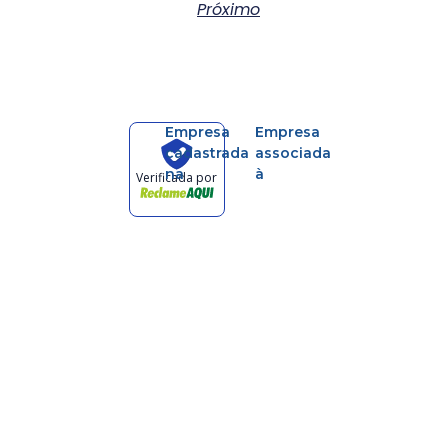
Próximo
Empresa
Empresa
cadastrada
associada
na
à
Verificada por