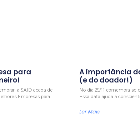
esa para
A importância 
neiro!
(e do doador!)
emorar: a SAID acaba de
No dia 25/11 comemora-se o
 Melhores Empresas para
Essa data ajuda a conscient
Ler Mais