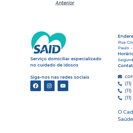
Anterior
Ender
Rua Cor
Paulo 
Horári
Serviço domiciliar especializado
Segund
no cuidado de idosos
Conta
co
Siga-nos nas redes sociais
(11
(11
(11
O Cad
Saúde