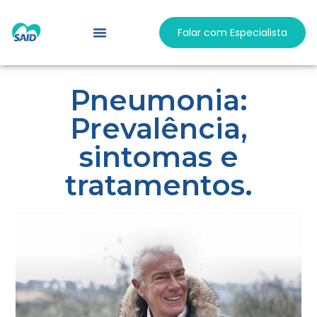
Falar com Especialista
Responsabilidade Social
Trabalhe Conosco
Pneumonia:
Prevalência,
sintomas e
tratamentos.