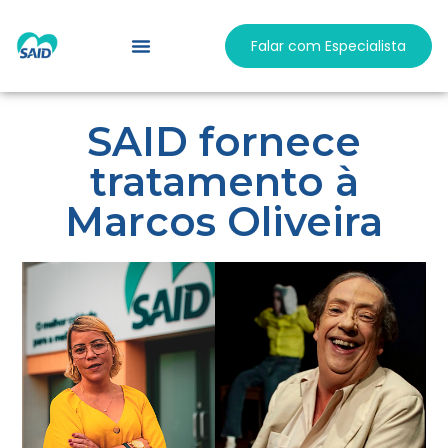
Falar com Especialista
Responsabilidade Social
Trabalhe Conosco
SAID fornece
tratamento à
Marcos Oliveira